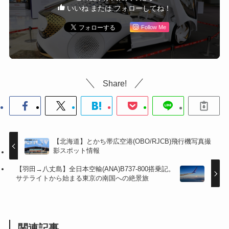
いいね または フォローしてね！
Follow Me
Share!
【北海道】とかち帯広空港(OBO/RJCB)飛行機写真撮
影スポット情報
【羽田→八丈島】全日本空輸(ANA)B737-800搭乗記。
サテライトから始まる東京の南国への絶景旅
関連記事