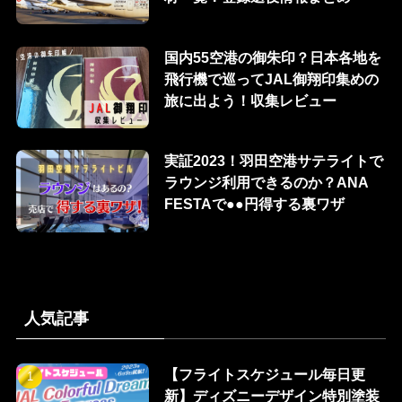
国内55空港の御朱印？日本各地を
飛行機で巡ってJAL御翔印集めの
旅に出よう！収集レビュー
実証2023！羽田空港サテライトで
ラウンジ利用できるのか？ANA
FESTAで●●円得する裏ワザ
人気記事
【フライトスケジュール毎日更
新】ディズニーデザイン特別塗装