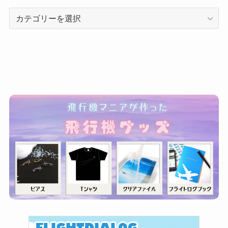
カ
テ
ゴ
リ
ー