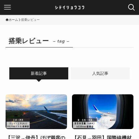
ホーム
搭乗レビュー
搭乗レビュー
– tag –
新着記事
人気記事
【三沢→伊丹】ほぼ満席の
【石見→羽田】国際線機材