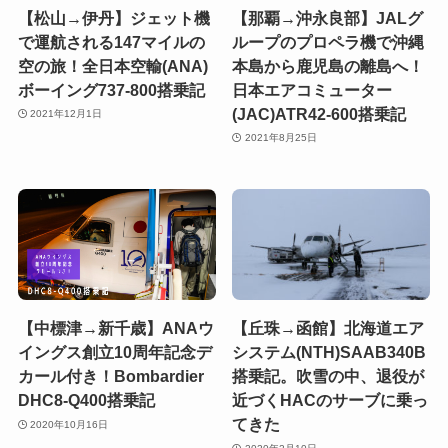
【松山→伊丹】ジェット機
【那覇→沖永良部】JALグ
で運航される147マイルの
ループのプロペラ機で沖縄
空の旅！全日本空輸(ANA)
本島から鹿児島の離島へ！
ボーイング737-800搭乗記
日本エアコミューター
(JAC)ATR42-600搭乗記
2021年12月1日
2021年8月25日
【中標津→新千歳】ANAウ
【丘珠→函館】北海道エア
イングス創立10周年記念デ
システム(NTH)SAAB340B
カール付き！Bombardier
搭乗記。吹雪の中、退役が
DHC8-Q400搭乗記
近づくHACのサーブに乗っ
てきた
2020年10月16日