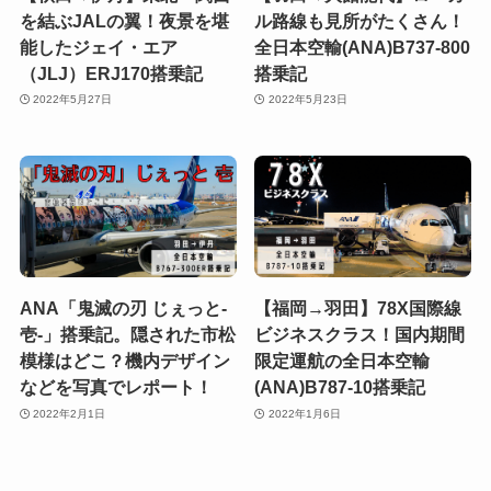
を結ぶJALの翼！夜景を堪
ル路線も見所がたくさん！
能したジェイ・エア
全日本空輸(ANA)B737-800
（JLJ）ERJ170搭乗記
搭乗記
2022年5月27日
2022年5月23日
ANA「鬼滅の刃 じぇっと-
【福岡→羽田】78X国際線
壱-」搭乗記。隠された市松
ビジネスクラス！国内期間
模様はどこ？機内デザイン
限定運航の全日本空輸
などを写真でレポート！
(ANA)B787-10搭乗記
2022年2月1日
2022年1月6日