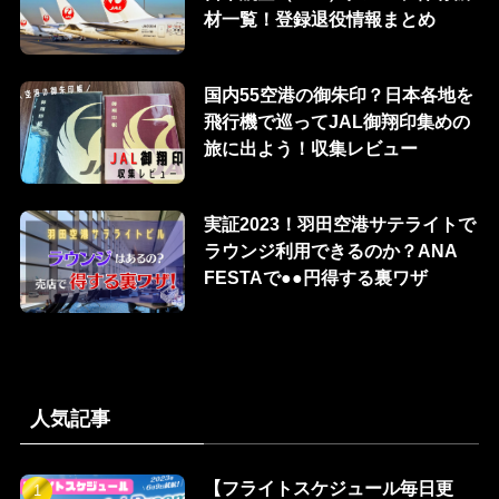
材一覧！登録退役情報まとめ
国内55空港の御朱印？日本各地を
飛行機で巡ってJAL御翔印集めの
旅に出よう！収集レビュー
実証2023！羽田空港サテライトで
ラウンジ利用できるのか？ANA
FESTAで●●円得する裏ワザ
人気記事
【フライトスケジュール毎日更