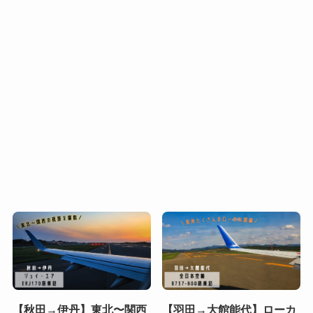
【秋田→伊丹】東北〜関西
【羽田→大館能代】ローカ