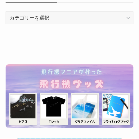
カ
テ
ゴ
リ
ー