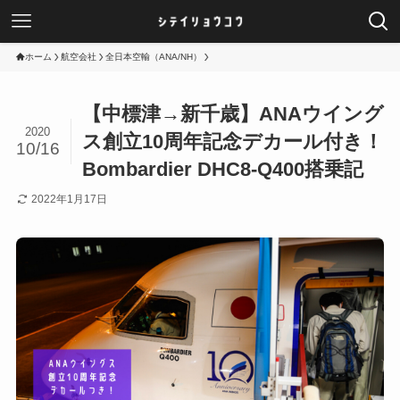
ホーム
航空会社
全日本空輸（ANA/NH）
【中標津→新千歳】ANAウイング
2020
ス創立10周年記念デカール付き！
10/16
Bombardier DHC8-Q400搭乗記
2022年1月17日