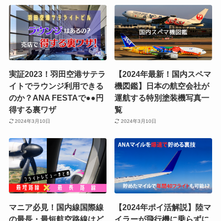
実証2023！羽田空港サテラ
【2024年最新！国内スペマ
イトでラウンジ利用できる
機図鑑】日本の航空会社が
のか？ANA FESTAで●●円
運航する特別塗装機写真一
得する裏ワザ
覧
2024年3月10日
2024年3月10日
マニア必見！国内線国際線
【2024年ポイ活解説】陸マ
の最長・最短航空路線はど
イラーが飛行機に乗らずに