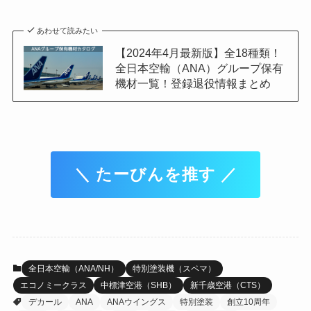
あわせて読みたい
【2024年4月最新版】全18種類！
全日本空輸（ANA）グループ保有
機材一覧！登録退役情報まとめ
＼ たーびんを推す ／
全日本空輸（ANA/NH）
特別塗装機（スペマ）
エコノミークラス
中標津空港（SHB）
新千歳空港（CTS）
デカール
ANA
ANAウイングス
特別塗装
創立10周年