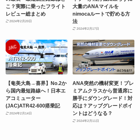
こ？実際に乗ったフライト
大量のANAマイルを
レビュー総まとめ
nimocaルートで貯める方
法
2024年2月20日
2024年2月17日
【奄美大島→喜界】No.2か
ANA突然の機材変更！プレ
ら国内最短路線へ！日本エ
ミアムクラスから普通席に
アコミューター
勝手にダウングレード！対
(JAC)ATR42-600搭乗記
応は？アップグレードポイ
ントはどうなる？
2024年2月14日
2024年2月11日