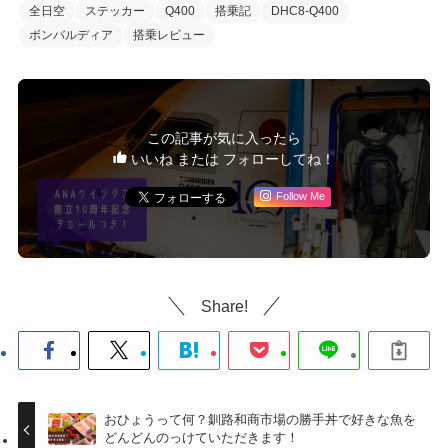
全日空
ステッカー
Q400
搭乗記
DHC8-Q400
ボンバルディア
搭乗レビュー
この記事が気に入ったら
いいね または フォローしてね！
Follow Me
Share!
おひょうって何？釧路和商市場の勝手丼で好きな魚を
どんどんのっけていただきます！