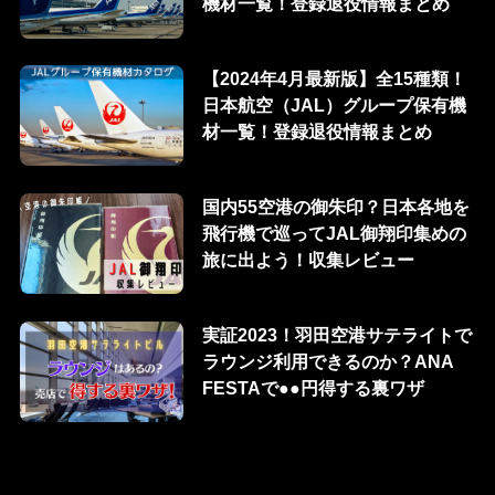
機材一覧！登録退役情報まとめ
【2024年4月最新版】全15種類！
日本航空（JAL）グループ保有機
材一覧！登録退役情報まとめ
国内55空港の御朱印？日本各地を
飛行機で巡ってJAL御翔印集めの
旅に出よう！収集レビュー
実証2023！羽田空港サテライトで
ラウンジ利用できるのか？ANA
FESTAで●●円得する裏ワザ