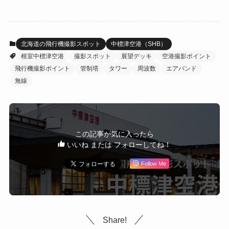
北海道の飛行機撮影スポット
中標津空港（SHB）
根室中標津空港
撮影スポット
展望デッキ
空港撮影ポイント
飛行機撮影ポイント
管制塔
タワー
周波数
エアバンド
無線
この記事が気に入ったら
いいね または フォローしてね！
Follow Me
Share!