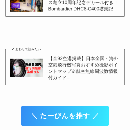
ス創立10周年記念デカール付き！
Bombardier DHC8-Q400搭乗記
あわせて読みたい
【全92空港掲載】日本全国・海外
空港飛行機写真おすすめ撮影ポイ
ントマップ※航空無線周波数情報
付ガイド...
＼ たーびんを推す ／