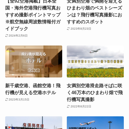
【全92空港掲載】日本全
女満別空港で満開を迎える
国・海外空港飛行機写真お
ひまわり畑のベストシーズ
すすめ撮影ポイントマップ
ンは？飛行機写真撮影にお
※航空無線周波数情報付ガ
すすめのスポット
イドブック
2023年8月23日
2024年2月6日
新千歳空港、函館空港！飛
女満別空港滑走路そばに咲
行機が見える空港ホテル
く46万本のひまわり畑で飛
行機写真撮影
2023年3月15日
2022年8月22日