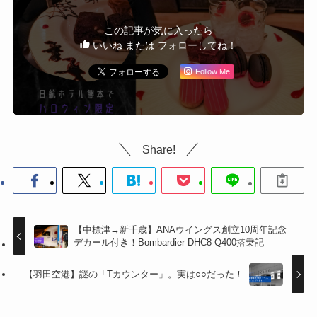
この記事が気に入ったら
いいね または フォローしてね！
Follow Me
Share!
【中標津→新千歳】ANAウイングス創立10周年記念
デカール付き！Bombardier DHC8-Q400搭乗記
【羽田空港】謎の「Tカウンター」。実は○○だった！