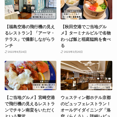
【福島空港の飛行機の見え
【秋田空港でご当地グル
るレストラン】「アーマ・
メ】ターミナルビルで名物
テラス」で撮影しながらラ
わっぱ飯と稲庭饂飩を食べ
ンチ
る
2022年6月24日
2023年3月20日
【ご当地グルメ】宮崎空港
ウェスティン都ホテル京都
で飛行機の見えるレストラ
のビュッフェレストラン！
ンでチキン南蛮をいただく
オールデイダイニング「洛
という贅沢。
空（らくう）」詳細レビュ