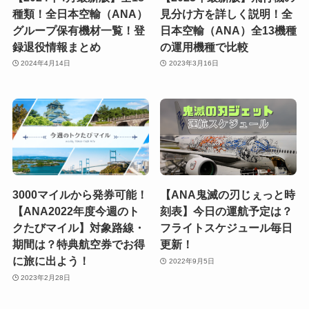
種類！全日本空輸（ANA）
見分け方を詳しく説明！全
グループ保有機材一覧！登
日本空輸（ANA）全13機種
録退役情報まとめ
の運用機種で比較
2024年4月14日
2023年3月16日
3000マイルから発券可能！
【ANA鬼滅の刃じぇっと時
【ANA2022年度今週のト
刻表】今日の運航予定は？
クたびマイル】対象路線・
フライトスケジュール毎日
期間は？特典航空券でお得
更新！
に旅に出よう！
2022年9月5日
2023年2月28日