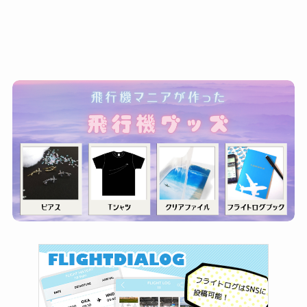
ゴ
リ
ー