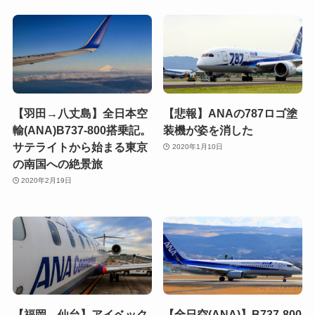
【羽田→八丈島】全日本空
【悲報】ANAの787ロゴ塗
輸(ANA)B737-800搭乗記。
装機が姿を消した
サテライトから始まる東京
2020年1月10日
の南国への絶景旅
2020年2月19日
【福岡→仙台】アイベック
【全日空(ANA)】B737-800