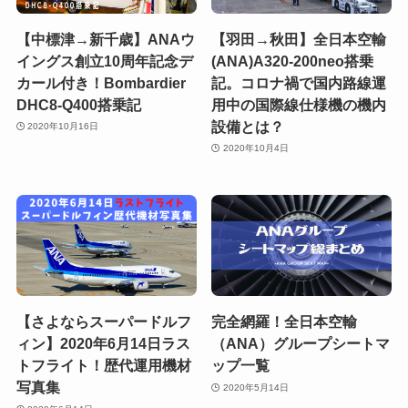
【中標津→新千歳】ANAウ
【羽田→秋田】全日本空輸
イングス創立10周年記念デ
(ANA)A320-200neo搭乗
カール付き！Bombardier
記。コロナ禍で国内路線運
DHC8-Q400搭乗記
用中の国際線仕様機の機内
設備とは？
2020年10月16日
2020年10月4日
【さよならスーパードルフ
完全網羅！全日本空輸
ィン】2020年6月14日ラス
（ANA）グループシートマ
トフライト！歴代運用機材
ップ一覧
写真集
2020年5月14日