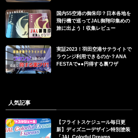
国内55空港の御朱印？日本各地を
飛行機で巡ってJAL御翔印集めの
旅に出よう！収集レビュー
実証2023！羽田空港サテライトで
ラウンジ利用できるのか？ANA
FESTAで●●円得する裏ワザ
人気記事
【フライトスケジュール毎日更
新】ディズニーデザイン特別塗装
「JAL Colorful Dreams