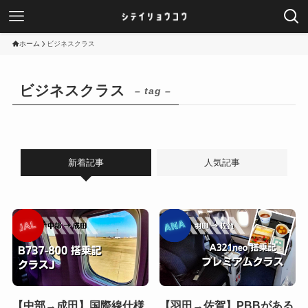
ホーム
ビジネスクラス
ビジネスクラス
– tag –
新着記事
人気記事
【中部→成田】国際線仕様
【羽田→佐賀】PBBがある