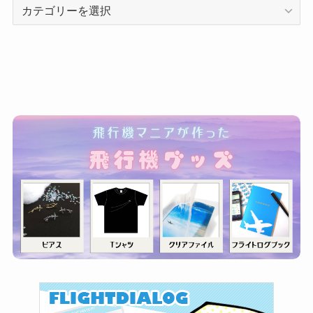
カ
テ
ゴ
リ
ー