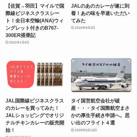
【佐賀→羽田】マイルで国
JALのあのカレーが遂に到
際線ビジネスクラスシー
着！あの味を早速いただい
ト！全日本空輸(ANA)ウィ
てみた
ングレット付きのB767-
2020年9月3日
300ER搭乗記
2021年1月4日
JAL国際線ビジネスクラス
タイ国営航空会社が破
のカレーを買ってみた！
産・・・タイ国際航空まさ
JALショッピングでオリジ
かの厚生手続き申請へ。思
ナルチキンカレーの販売開
い出のフライト４選
始！
2020年5月19日