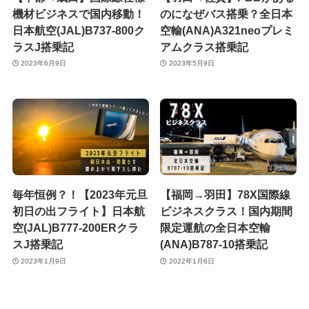
機材ビジネスで国内移動！
のになぜバス搭乗？全日本
日本航空(JAL)B737-800ク
空輸(ANA)A321neoプレミ
ラスJ搭乗記
アムクラス搭乗記
2023年6月9日
2023年5月9日
毎年恒例？！【2023年元旦
【福岡→羽田】78X国際線
初日の出フライト】日本航
ビジネスクラス！国内期間
空(JAL)B777-200ERクラ
限定運航の全日本空輸
スJ搭乗記
(ANA)B787-10搭乗記
2023年1月9日
2022年1月6日