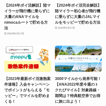
【2024年ポイ活解説】陸マ
【2024年ポイ活完全解説】
イラーが飛行機に乗らずに
陸マイラー初心者が飛行機
大量のANAマイルを
に乗らずに大量のJALマイ
nimocaルートで貯める方
ルをモッピーで貯める方法
法
2024年2月17日
2024年2月17日
【2023年最新ポイ活激熱案
3000マイルから発券可能！
件速報】入会キャンペーン
【ANA2022年度今週のト
でポイントがもらえる「モ
クたびマイル】対象路線・
ッピー」でマイルを貯めま
期間は？特典航空券でお得
くる！
に旅に出よう！