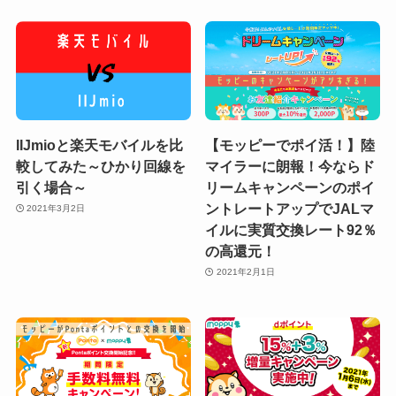
IIJmioと楽天モバイルを比
【モッピーでポイ活！】陸
較してみた～ひかり回線を
マイラーに朗報！今ならド
引く場合～
リームキャンペーンのポイ
ントレートアップでJALマ
2021年3月2日
イルに実質交換レート92％
の高還元！
2021年2月1日