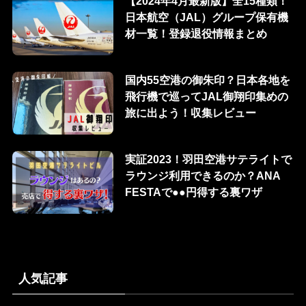
【2024年4月最新版】全15種類！
日本航空（JAL）グループ保有機
材一覧！登録退役情報まとめ
国内55空港の御朱印？日本各地を
飛行機で巡ってJAL御翔印集めの
旅に出よう！収集レビュー
実証2023！羽田空港サテライトで
ラウンジ利用できるのか？ANA
FESTAで●●円得する裏ワザ
人気記事