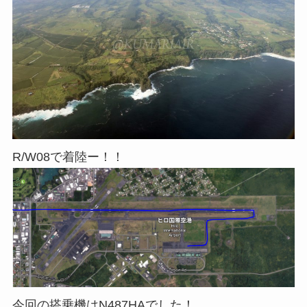
R/W08で着陸ー！！
今回の搭乗機はN487HAでした！