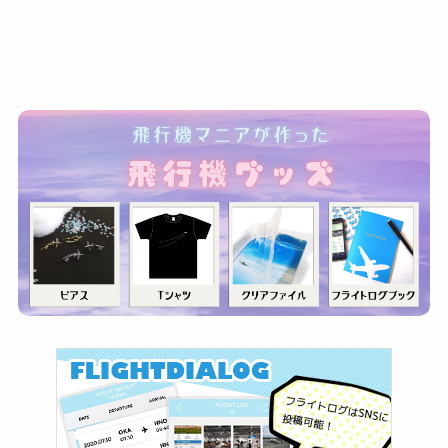
ゴ
リ
ー