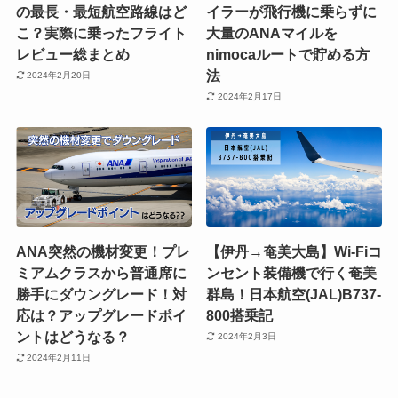
の最長・最短航空路線はど
イラーが飛行機に乗らずに
こ？実際に乗ったフライト
大量のANAマイルを
レビュー総まとめ
nimocaルートで貯める方
法
2024年2月20日
2024年2月17日
ANA突然の機材変更！プレ
【伊丹→奄美大島】Wi-Fiコ
ミアムクラスから普通席に
ンセント装備機で行く奄美
勝手にダウングレード！対
群島！日本航空(JAL)B737-
応は？アップグレードポイ
800搭乗記
ントはどうなる？
2024年2月3日
2024年2月11日