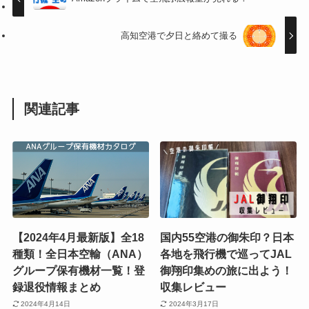
高知空港で夕日と絡めて撮る
関連記事
【2024年4月最新版】全18
国内55空港の御朱印？日本
種類！全日本空輸（ANA）
各地を飛行機で巡ってJAL
グループ保有機材一覧！登
御翔印集めの旅に出よう！
録退役情報まとめ
収集レビュー
2024年4月14日
2024年3月17日