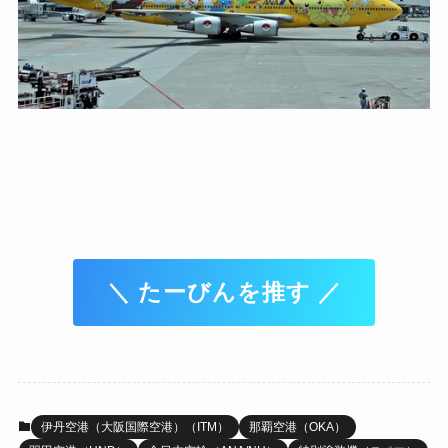
＼ たーびんを推す ／
伊丹空港（大阪国際空港）（ITM）
那覇空港（OKA）