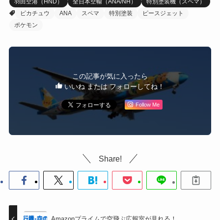
羽田空港（HND）
全日本空輸（ANA/NH）
特別塗装機（スペマ）
ピカチュウ
ANA
スペマ
特別塗装
ピースジェット
ポケモン
この記事が気に入ったら
いいね または フォローしてね！
Follow Me
Share!
Amazonプライムで空飛ぶ広報室が見れる！