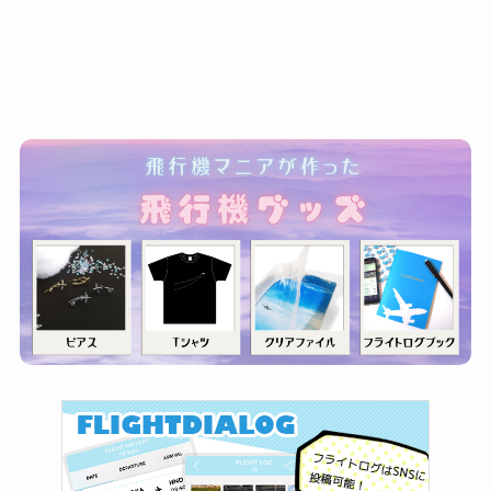
ゴ
リ
ー