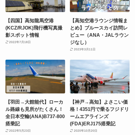
【四国】高知龍馬空港
【高知空港ラウンジ情報ま
(KCZ/RJOK)飛行機写真撮
とめ】ブルースカイ訪問レ
影スポット情報
ビュー（ANA・JALラウン
ジなし）
2022年7月18日
2023年3月11日
【羽田→大館能代】ローカ
【神戸→高知】よさこい価
ル路線も見所がたくさん！
格！4351円で乗るフジドリ
全日本空輸(ANA)B737-800
ームエアラインズ
搭乗記
(FDA)ERJ175搭乗記
2022年5月23日
2020年10月20日