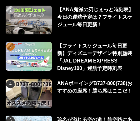
【ANA鬼滅の刃じぇっと時刻表】
今日の運航予定は？フライトスケ
ジュール毎日更新！
【フライトスケジュール毎日更
新】ディズニーデザイン特別塗装
「JAL DREAM EXPRESS
Disney100」運航予定時刻表
ANAボーイングB737-800(738)お
すすめの座席！勝ち席はここだ！
珍名が溢れる空の道！航空路にあ
る100のウェイポイントを一挙に
公開！