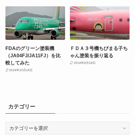
FDAのグリーン塗装機
ＦＤＡ３号機ちびまる子ち
（JA04FJ/JA11FJ）を比
ゃん塗装を振り返る
較してみた
2018年9月18日
2018年10月16日
カテゴリー
カ
テ