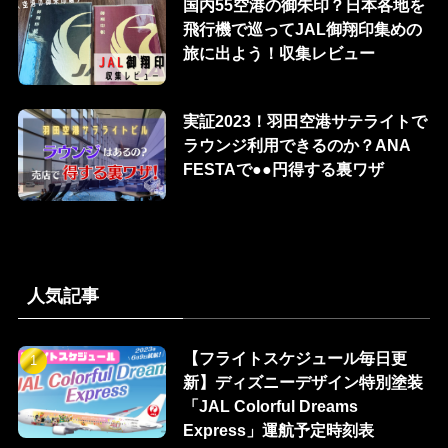
国内55空港の御朱印？日本各地を
飛行機で巡ってJAL御翔印集めの
旅に出よう！収集レビュー
実証2023！羽田空港サテライトで
ラウンジ利用できるのか？ANA
FESTAで●●円得する裏ワザ
人気記事
【フライトスケジュール毎日更
新】ディズニーデザイン特別塗装
「JAL Colorful Dreams
Express」運航予定時刻表