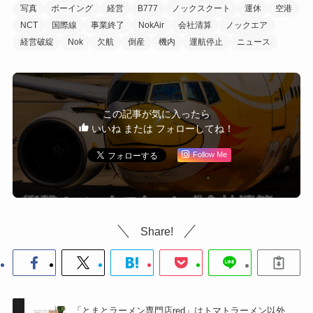
写真
ボーイング
経営
B777
ノックスクート
運休
空港
NCT
国際線
事業終了
NokAir
会社清算
ノックエア
経営破綻
Nok
欠航
倒産
機内
運航停止
ニュース
この記事が気に入ったら
いいね または フォローしてね！
Follow Me
Share!
「とまとラーメン専門店red」はトマトラーメン以外