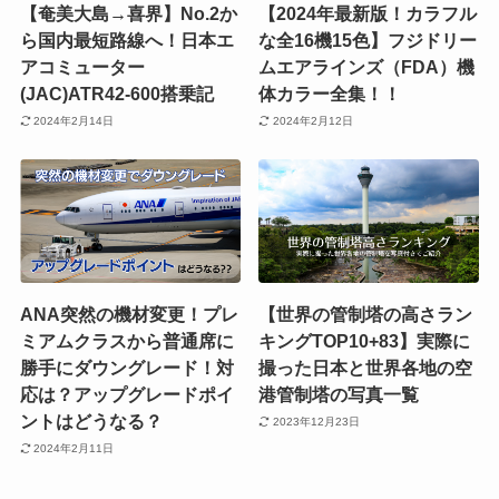
【奄美大島→喜界】No.2か
【2024年最新版！カラフル
ら国内最短路線へ！日本エ
な全16機15色】フジドリー
アコミューター
ムエアラインズ（FDA）機
(JAC)ATR42-600搭乗記
体カラー全集！！
2024年2月14日
2024年2月12日
ANA突然の機材変更！プレ
【世界の管制塔の高さラン
ミアムクラスから普通席に
キングTOP10+83】実際に
勝手にダウングレード！対
撮った日本と世界各地の空
応は？アップグレードポイ
港管制塔の写真一覧
ントはどうなる？
2023年12月23日
2024年2月11日