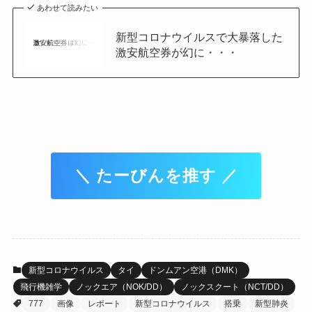
あわせて読みたい
新型コロナウイルスで大暴落した
激安航空券が幻に・・・
＼ たーびんを推す ／
新型コロナウイルス
タイ
ドンムアン空港（DMK）
飛行機雑学
ノックエア（NOK/DD）
ノックスクート（NCT/DD）
777
画像
レポート
新型コロナウイルス
搭乗
新型肺炎