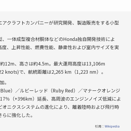
エアクラフトカンパニーが研究開発、製造販売をする小型
、一体成型複合材胴体などのHonda独自開発技術によ
高度、上昇性能、燃費性能、静粛性および室内サイズを実
12m、高さは約4.5m。最大運用高度は13,106m
22 knots)で、航続距離は2,265 km（1,223 nm）。
追加。
Blue）／ルビーレッド（Ruby Red）／マナークオレンジ
離を約17％（+396km）延長、高周波のエンジンノイズ低減によ
ビオニクスシステムの進化により、離着陸時および飛行時
さらに強化した。
引用：
Wikipedia