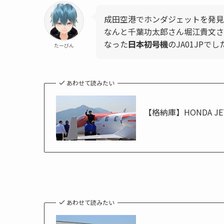
成田空港でホンダジェットを発見
なんと千葉功太郎さん堀江貴文さ
なった
のJA01JPでし
日本初号機
たーびん
あわせて読みたい
【格納庫】HONDA J
あわせて読みたい