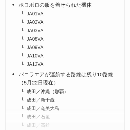
ボロボロの服を着せられた機体
JA01VA
JA02VA
JA03VA
JA08VA
JA09VA
JA10VA
JA12VA
バニラエアが運航する路線は残り10路線
（5月22日現在）
成田／沖縄（那覇）
成田／新千歳
成田／奄美大島
成田／石垣
成田／高雄