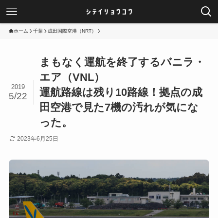
ホーム
千葉
成田国際空港（NRT）
まもなく運航を終了するバニラ・
エア（VNL）
2019
運航路線は残り10路線！拠点の成
5/22
田空港で見た7機の汚れが気にな
った。
2023年6月25日