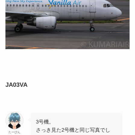
JA03VA
3号機。
さっき見た2号機と同じ写真でし
たーびん