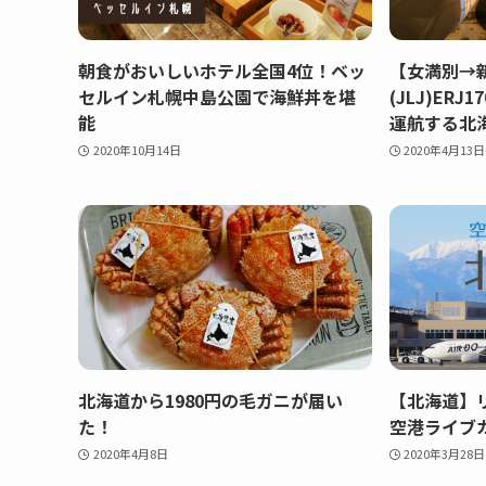
朝食がおいしいホテル全国4位！ベッ
【女満別→
セルイン札幌中島公園で海鮮丼を堪
(JLJ)ER
能
運航する北
2020年10月14日
2020年4月13日
北海道から1980円の毛ガニが届い
【北海道】
た！
空港ライブ
2020年4月8日
2020年3月28日