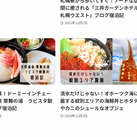
札幌駅から歩いてすぐ！アートな
間に癒される「三井ガーデンホテ
札幌ウエスト」ブログ宿泊記
2021年11月2日
丼！ドーミーインチェー
流氷だけじゃない！オホーツク海
泉 幣舞の湯 ラビスタ釧
面する紋別エリアの海鮮丼とホタ
グ宿泊記
やカニのシュールなオブジェ
日
2020年12月3日