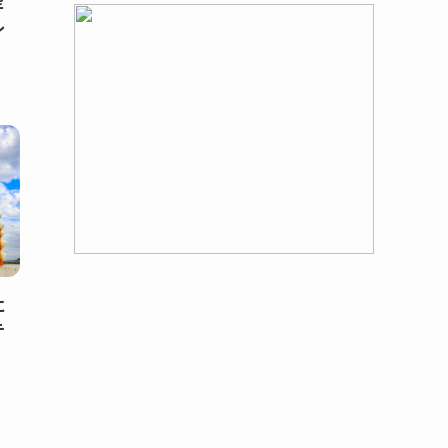
空
ル
に
テ