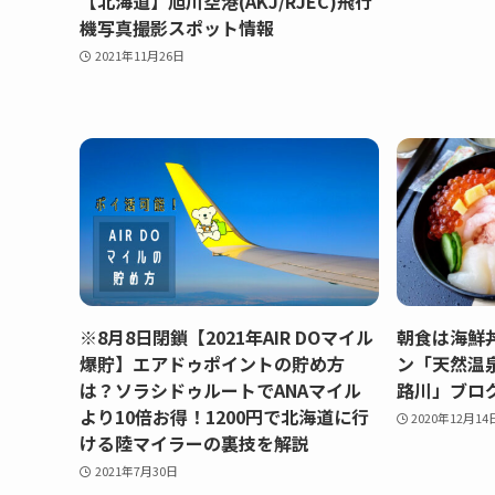
【北海道】旭川空港(AKJ/RJEC)飛行
機写真撮影スポット情報
2021年11月26日
※8月8日閉鎖【2021年AIR DOマイル
朝食は海鮮
爆貯】エアドゥポイントの貯め方
ン「天然温
は？ソラシドゥルートでANAマイル
路川」ブロ
より10倍お得！1200円で北海道に行
2020年12月14
ける陸マイラーの裏技を解説
2021年7月30日