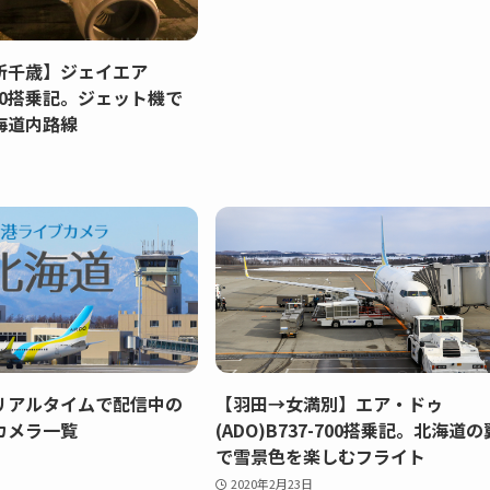
新千歳】ジェイエア
J170搭乗記。ジェット機で
海道内路線
リアルタイムで配信中の
【羽田→女満別】エア・ドゥ
カメラ一覧
(ADO)B737-700搭乗記。北海道の
で雪景色を楽しむフライト
2020年2月23日