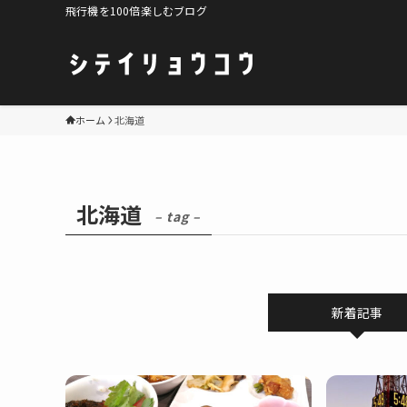
飛行機を100倍楽しむブログ
ホーム
北海道
北海道
– tag –
新着記事