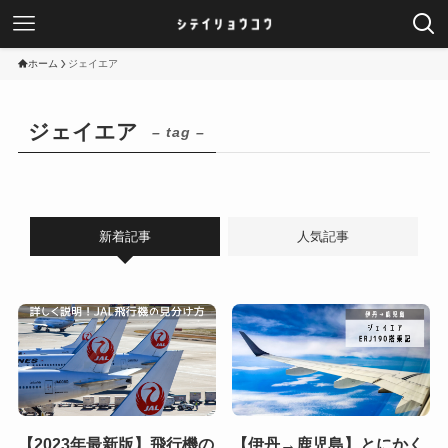
ホーム
ジェイエア
ジェイエア
– tag –
新着記事
人気記事
【2023年最新版】飛行機の
【伊丹→鹿児島】とにかく