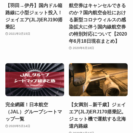
【羽田→伊丹】国内ドル箱
航空券はキャンセルできる
路線に小型ジェット投入！
のか？国内航空会社におけ
ジェイエア(JLJ)ERJ190搭
る新型コロナウィルスの感
乗記
染拡大に伴う国内線航空券
の特別対応について【2020
2021年3月15日
年6月18日現在まとめ】
2020年6月18日
完全網羅！日本航空
【女満別→新千歳】ジェイ
（JAL）グループシートマ
エア(JLJ)ERJ170搭乗記。
ップ一覧
ジェット機で運航する北海
道内路線
2020年5月14日