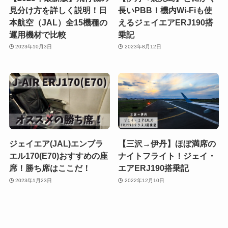
見分け方を詳しく説明！日
長いPBB！機内Wi-Fiも使
本航空（JAL）全15機種の
えるジェイエアERJ190搭
運用機材で比較
乗記
2023年10月3日
2023年8月12日
ジェイエア(JAL)エンブラ
【三沢→伊丹】ほぼ満席の
エル170(E70)おすすめの座
ナイトフライト！ジェイ・
席！勝ち席はここだ！
エアERJ190搭乗記
2023年1月23日
2022年12月10日