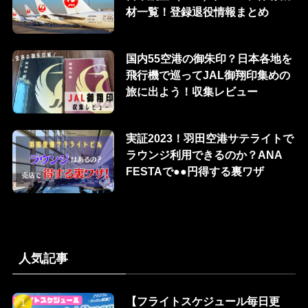
材一覧！登録退役情報まとめ
国内55空港の御朱印？日本各地を
飛行機で巡ってJAL御翔印集めの
旅に出よう！収集レビュー
実証2023！羽田空港サテライトで
ラウンジ利用できるのか？ANA
FESTAで●●円得する裏ワザ
人気記事
【フライトスケジュール毎日更