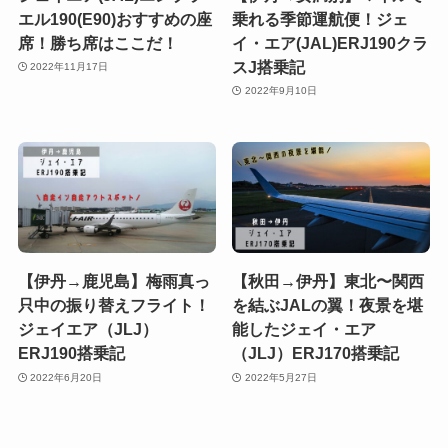
エル190(E90)おすすめの座
乗れる季節運航便！ジェ
席！勝ち席はここだ！
イ・エア(JAL)ERJ190クラ
スJ搭乗記
2022年11月17日
2022年9月10日
【伊丹→鹿児島】梅雨真っ
【秋田→伊丹】東北〜関西
只中の振り替えフライト！
を結ぶJALの翼！夜景を堪
ジェイエア（JLJ）
能したジェイ・エア
ERJ190搭乗記
（JLJ）ERJ170搭乗記
2022年6月20日
2022年5月27日