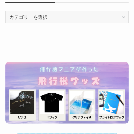
カ
テ
ゴ
リ
ー