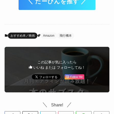
＼ たーびんを推す ／
おすすめ本／映画
Amazon
飛行機本
この記事が気に入ったら
いいね または フォローしてね！
Follow Me
Share!