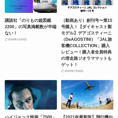
講談社「のりもの超図鑑
（動画あり）創刊号〜第15
2200」の写真掲載数が半端
号購入！【ダイキャスト製
ない！
モデル】デアゴスティーニ
（DeAGOSTINI）「JAL旅
2020年12月4日
客機COLLECTION」購入
レビュー！購入者全員特典
の滑走路ジオラママットも
ゲット！
2020年7月30日
ハイジャック映画「7500」
【2021年最新版】飛行機や