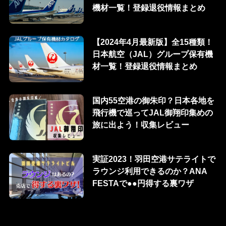
機材一覧！登録退役情報まとめ
【2024年4月最新版】全15種類！
日本航空（JAL）グループ保有機
材一覧！登録退役情報まとめ
国内55空港の御朱印？日本各地を
飛行機で巡ってJAL御翔印集めの
旅に出よう！収集レビュー
実証2023！羽田空港サテライトで
ラウンジ利用できるのか？ANA
FESTAで●●円得する裏ワザ