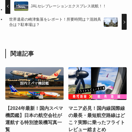
JALセレブレーションエクスプレス就航！！
世界遺産の崎津集落をレポート！所要時間は？混雑具
合は？駐車場は？
関連記事
【2024年最新！国内スペマ
マニア必見！国内線国際線
機図鑑】日本の航空会社が
の最長・最短航空路線はど
運航する特別塗装機写真一
こ？実際に乗ったフライト
覧
レビュー総まとめ