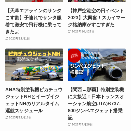
【天草エアラインのサンタ
【神戸空港空の日イベント
こす割】子連れでサンタ服
2023】大興奮！スカイマー
着て激安で飛行機に乗って
ク格納庫がすごすぎた
きたよ
2023年10月27日
2023年12月1日
ANA特別塗装機ピカチュウ
【関西→那覇】特別塗装機
ジェットNHとイーヴイジ
に大接近！日本トランスオ
ェットNHのリアルタイム
ーシャン航空(JTA)B737-
運航スケジュール
800ジンベエジェット搭乗
記
2023年12月16日
2023年7月26日