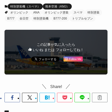
特別塗装機（スペマ）
熊本空港（KMJ）
オリンピック
ANA
オリンピック塗装
スペマ
特別塗装
B777
全日空
特別塗装機
B777-200
トリプルセブン
この記事が気に入ったら
いいね または フォローしてね！
Follow Me
Share!