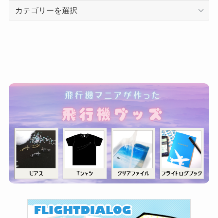
カ
テ
ゴ
リ
ー