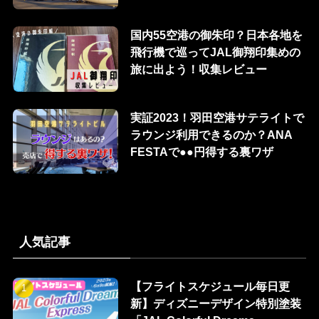
国内55空港の御朱印？日本各地を
飛行機で巡ってJAL御翔印集めの
旅に出よう！収集レビュー
実証2023！羽田空港サテライトで
ラウンジ利用できるのか？ANA
FESTAで●●円得する裏ワザ
人気記事
【フライトスケジュール毎日更
新】ディズニーデザイン特別塗装