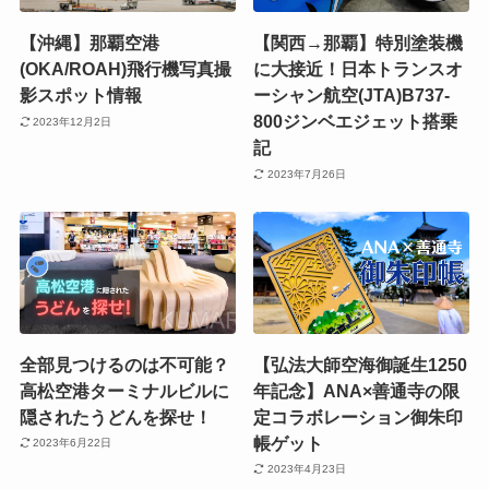
【沖縄】那覇空港
【関西→那覇】特別塗装機
(OKA/ROAH)飛行機写真撮
に大接近！日本トランスオ
影スポット情報
ーシャン航空(JTA)B737-
800ジンベエジェット搭乗
2023年12月2日
記
2023年7月26日
全部見つけるのは不可能？
【弘法大師空海御誕生1250
高松空港ターミナルビルに
年記念】ANA×善通寺の限
隠されたうどんを探せ！
定コラボレーション御朱印
帳ゲット
2023年6月22日
2023年4月23日