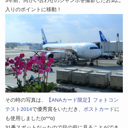
3年前、向かい合わせのジャンボを撮影したお気に
入りのポイントに移動！
その時の写真は、
【ANAカード限定】フォトコン
テスト2014
で優秀賞をいただき、
ポストカード
に
も使用しました(o^^o)
31番スポットだったので目の前に見ることができ