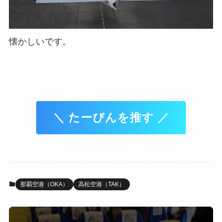
懐かしいです。
＼ たーびんを推す ／
那覇空港（OKA）
高松空港（TAK）