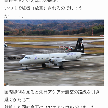
高松空港といえばこの機体。
いつまで駐機（放置）されるのでしょう
か．．．。
国際線側を見ると先日アシアナ航空の路線を引き
継ぐかたちで
就航した同社傘下のLCCエアソウルがいました。