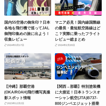
国内55空港の御朱印？日本
マニア必見！国内線国際線
各地を飛行機で巡ってJAL
の最長・最短航空路線はど
御翔印集めの旅に出よう！
こ？実際に乗ったフライト
収集レビュー
レビュー総まとめ
2024年3月17日
2024年2月20日
【沖縄】那覇空港
【関西→那覇】特別塗装機
(OKA/ROAH)飛行機写真撮
に大接近！日本トランスオ
影スポット情報
ーシャン航空(JTA)B737-
800ジンベエジェット搭乗
2023年12月2日