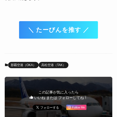
＼ たーびんを推す ／
那覇空港（OKA）
高松空港（TAK）
この記事が気に入ったら
いいね または フォローしてね！
Follow Me