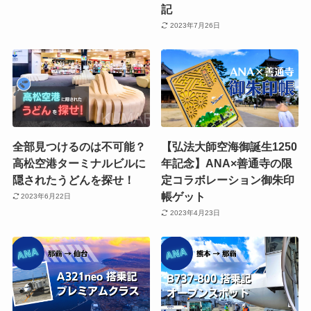
記
2023年7月26日
全部見つけるのは不可能？
【弘法大師空海御誕生1250
高松空港ターミナルビルに
年記念】ANA×善通寺の限
隠されたうどんを探せ！
定コラボレーション御朱印
帳ゲット
2023年6月22日
2023年4月23日