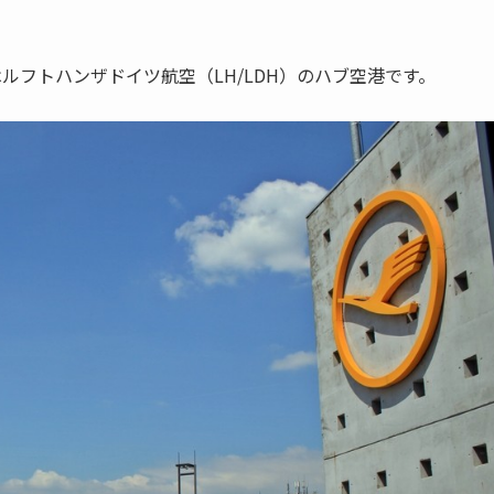
はルフトハンザドイツ航空（LH/LDH）のハブ空港です。