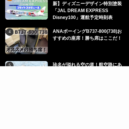
新】ディズニーデザイン特別塗装
「JAL DREAM EXPRESS
Disney100」運航予定時刻表
ANAボーイングB737-800(738)お
すすめの座席！勝ち席はここだ！
珍名が溢れる空の道！航空路にあ
る100のウェイポイントを一挙に
公開！
Flight Dialog
Blog
Ec
Contact
R-room