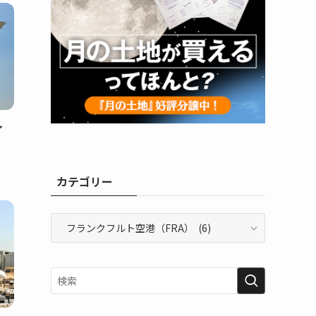
イ
カテゴリー
カ
テ
ゴ
リ
ー