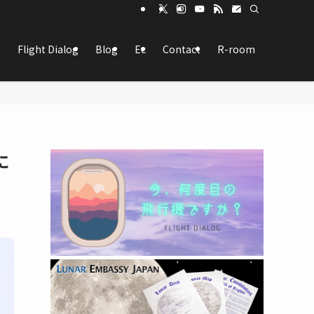
Flight Dialog
Blog
Ec
Contact
R-room
に