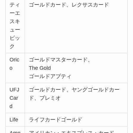
ティ
ゴールドカード、レクサスカード
ーエ
スキ
ュー
ビッ
ク
Oric
ゴールドマスターカード、
o
The Gold
ゴールドアプティ
UFJ
ゴールドカード、ヤングゴールドカー
Car
ド、プレミオ
d
Life
ライフカードゴールド
Ame
アメリカン・エキスプレス・カード