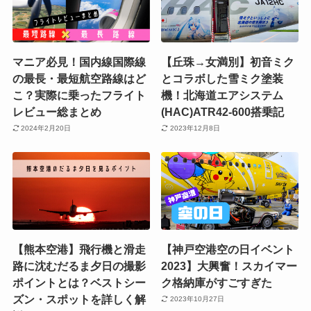
マニア必見！国内線国際線
【丘珠→女満別】初音ミク
の最長・最短航空路線はど
とコラボした雪ミク塗装
こ？実際に乗ったフライト
機！北海道エアシステム
レビュー総まとめ
(HAC)ATR42-600搭乗記
2024年2月20日
2023年12月8日
【熊本空港】飛行機と滑走
【神戸空港空の日イベント
路に沈むだるま夕日の撮影
2023】大興奮！スカイマー
ポイントとは？ベストシー
ク格納庫がすごすぎた
ズン・スポットを詳しく解
2023年10月27日