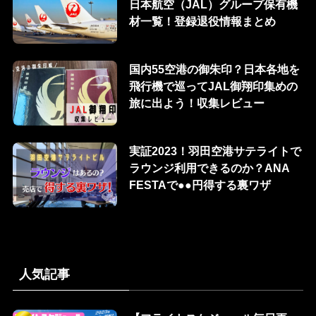
日本航空（JAL）グループ保有機
材一覧！登録退役情報まとめ
国内55空港の御朱印？日本各地を
飛行機で巡ってJAL御翔印集めの
旅に出よう！収集レビュー
実証2023！羽田空港サテライトで
ラウンジ利用できるのか？ANA
FESTAで●●円得する裏ワザ
人気記事