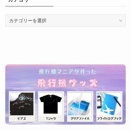
カ
テ
ゴ
リ
ー