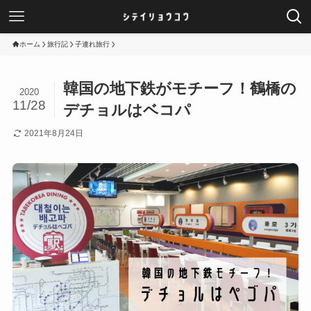
ホーム
旅行記
子連れ旅行
韓国の地下鉄がモチーフ！鶴橋の
2020
11/28
デチョルはベコパ
2021年8月24日