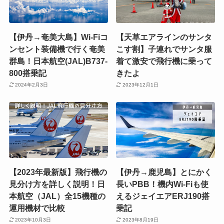
【伊丹→奄美大島】Wi-Fiコ
【天草エアラインのサンタ
ンセント装備機で行く奄美
こす割】子連れでサンタ服
群島！日本航空(JAL)B737-
着て激安で飛行機に乗って
800搭乗記
きたよ
2024年2月3日
2023年12月1日
【2023年最新版】飛行機の
【伊丹→鹿児島】とにかく
見分け方を詳しく説明！日
長いPBB！機内Wi-Fiも使
本航空（JAL）全15機種の
えるジェイエアERJ190搭
運用機材で比較
乗記
2023年10月3日
2023年8月19日