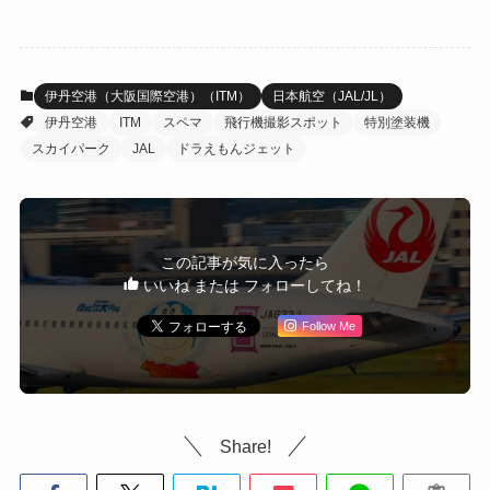
伊丹空港（大阪国際空港）（ITM）
日本航空（JAL/JL）
伊丹空港
ITM
スペマ
飛行機撮影スポット
特別塗装機
スカイパーク
JAL
ドラえもんジェット
この記事が気に入ったら
いいね または フォローしてね！
Follow Me
Share!