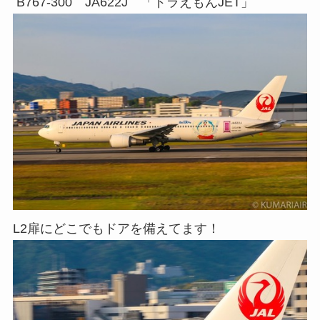
B767-300 JA622J 「ドラえもんJET」
L2扉にどこでもドアを備えてます！