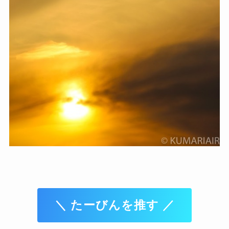
＼ たーびんを推す ／