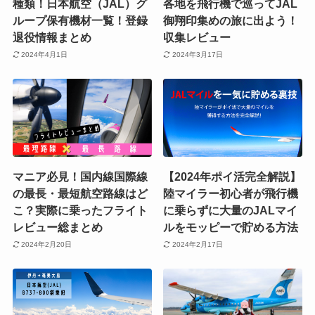
種類！日本航空（JAL）グ
各地を飛行機で巡ってJAL
ループ保有機材一覧！登録
御翔印集めの旅に出よう！
退役情報まとめ
収集レビュー
2024年4月1日
2024年3月17日
マニア必見！国内線国際線
【2024年ポイ活完全解説】
の最長・最短航空路線はど
陸マイラー初心者が飛行機
こ？実際に乗ったフライト
に乗らずに大量のJALマイ
レビュー総まとめ
ルをモッピーで貯める方法
2024年2月20日
2024年2月17日