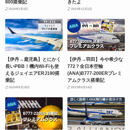
800搭乗記
きたよ
2024年2月3日
2023年12月1日
【伊丹→鹿児島】とにかく
【伊丹→羽田】今や希少な
長いPBB！機内Wi-Fiも使
772？全日本空輸
えるジェイエアERJ190搭
(ANA)B777-200ERプレミ
乗記
アムクラス搭乗記
2023年8月19日
2023年6月14日