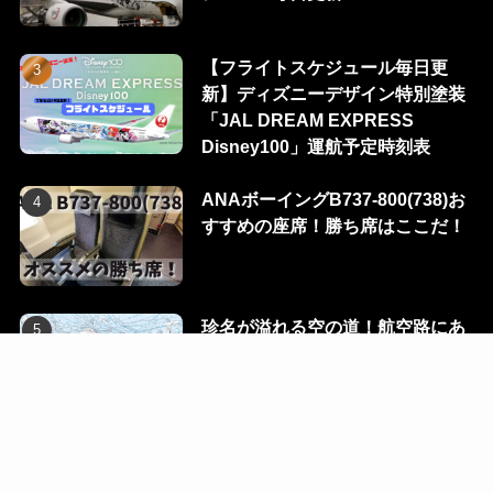
【フライトスケジュール毎日更
新】ディズニーデザイン特別塗装
「JAL DREAM EXPRESS
Disney100」運航予定時刻表
ANAボーイングB737-800(738)お
すすめの座席！勝ち席はここだ！
珍名が溢れる空の道！航空路にあ
る100のウェイポイントを一挙に
公開！