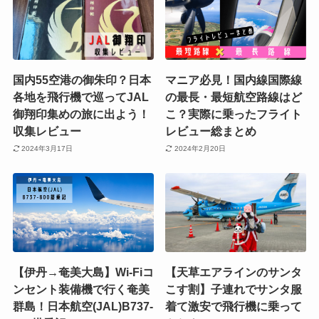
国内55空港の御朱印？日本
マニア必見！国内線国際線
各地を飛行機で巡ってJAL
の最長・最短航空路線はど
御翔印集めの旅に出よう！
こ？実際に乗ったフライト
収集レビュー
レビュー総まとめ
2024年3月17日
2024年2月20日
【伊丹→奄美大島】Wi-Fiコ
【天草エアラインのサンタ
ンセント装備機で行く奄美
こす割】子連れでサンタ服
群島！日本航空(JAL)B737-
着て激安で飛行機に乗って