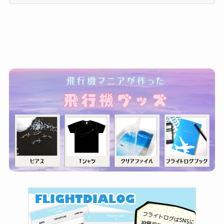
テ
ゴ
リ
ー