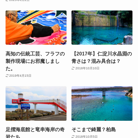
高知の伝統工芸、フラフの
【2017年】仁淀川水晶淵の
製作現場にお邪魔しまし
青さは？混み具合は？
た。
2018年10月10日
2019年4月15日
足摺海底館と竜串海岸の奇
そこまで綺麗？柏島
岩たち
2018年10月5日