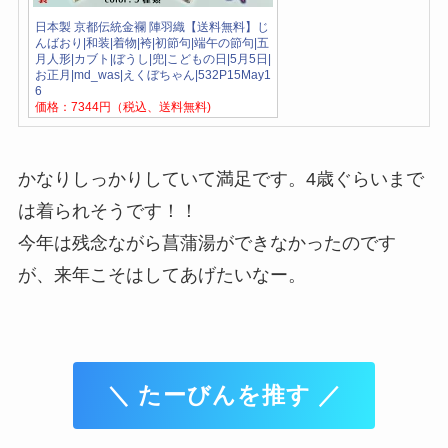
日本製 京都伝統金襴 陣羽織【送料無料】じ
んばおり|和装|着物|袴|初節句|端午の節句|五
月人形|カブト|ぼうし|兜|こどもの日|5月5日|
お正月|md_was|えくぼちゃん|532P15May1
6
価格：7344円（税込、送料無料)
かなりしっかりしていて満足です。4歳ぐらいまで
は着られそうです！！
今年は残念ながら菖蒲湯ができなかったのです
が、来年こそはしてあげたいなー。
＼ たーびんを推す ／