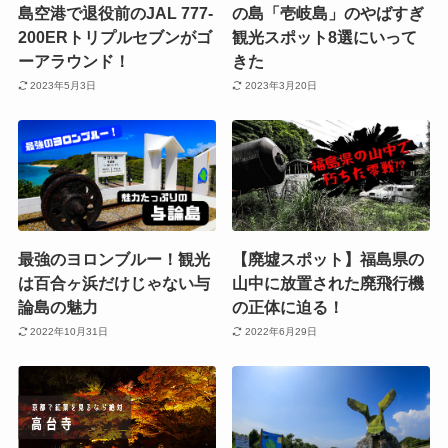
島空港で退役前のJAL 777-
の島「壱岐島」のやばすぎ
200ERトリプルセブンがゴ
観光スポット8選にいって
ーアラウンド！
きた
2023年5月3日
2023年3月20日
最強のヨロンブルー！観光
【廃墟スポット】福島県の
は百合ヶ浜だけじゃない与
山中に放置された廃飛行機
論島の魅力
の正体に迫る！
2022年10月31日
2022年6月29日