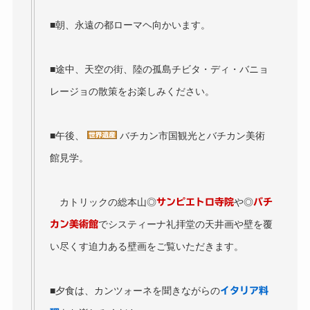
■朝、永遠の都ローマヘ向かいます。
■途中、天空の街、陸の孤島チビタ・ディ・バニョ
レージョの散策をお楽しみください。
■午後、
バチカン市国観光とバチカン美術
館見学。
カトリックの総本山◎
や◎
サンピエトロ寺院
バチ
でシスティーナ礼拝堂の天井画や壁を覆
カン美術館
い尽くす迫力ある壁画をご覧いただきます。
■夕食は、カンツォーネを聞きながらの
イタリア料