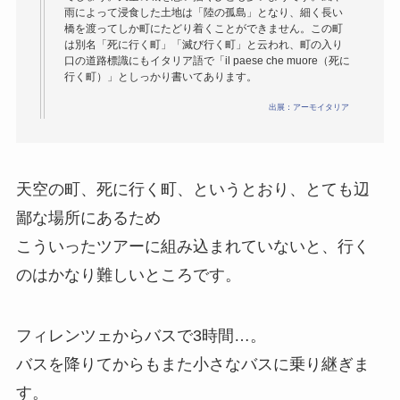
雨によって浸食した土地は「陸の孤島」となり、細く長い
橋を渡ってしか町にたどり着くことができません。この町
は別名「死に行く町」「滅び行く町」と云われ、町の入り
口の道路標識にもイタリア語で「il paese che muore（死に
行く町）」としっかり書いてあります。
出展：アーモイタリア
天空の町、死に行く町、というとおり、とても辺
鄙な場所にあるため
こういったツアーに組み込まれていないと、行く
のはかなり難しいところです。
フィレンツェからバスで3時間…。
バスを降りてからもまた小さなバスに乗り継ぎま
す。