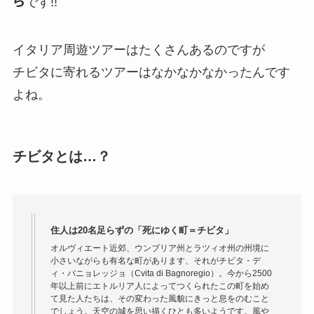
ら
です!!
イタリア周遊ツアーはたくさんあるのですが
チビタに寄れるツアーはなかなかなかったんです
よね。
チビタとは…？
住人は20名足らずの「死にゆく町＝チビタ」
オルヴィエート近郊、ウンブリア州とラツィオ州の州境に
小さいながらも有名な町があります、それがチビタ・デ
ィ・バニョレッジョ（Cvita di Bagnoregio）。今から2500
年以上前にエトルリア人によってつくられたこの町を始め
て見た人たちは、その変わった風貌にきっと息をのむこと
でしょう。天空の城を思い描くひとも多いようです。風や