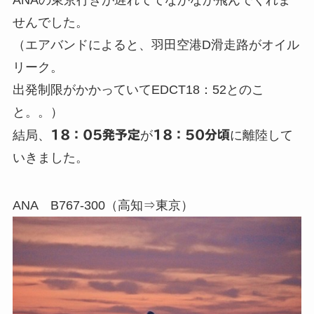
ANAの東京行きが遅れててなかなか飛んでくれま
せんでした。
（エアバンドによると、羽田空港D滑走路がオイル
リーク。
出発制限がかかっていてEDCT18：52とのこ
と。。）
結局、
18：05発予定
が
18：50分頃
に離陸して
いきました。
ANA B767-300（高知⇒東京）