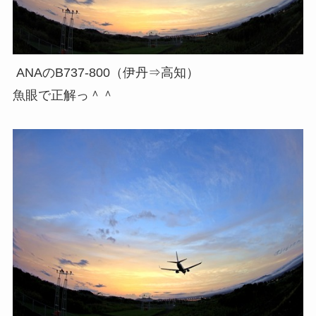
ANAのB737-800（伊丹⇒高知）
魚眼で正解っ＾＾