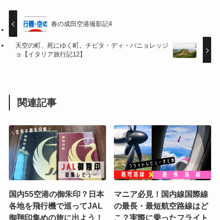
春の成田空港撮影記4
天空の町、死にゆく町。チビタ・ディ・バニョレッジ
ョ【イタリア旅行記12】
関連記事
国内55空港の御朱印？日本
マニア必見！国内線国際線
各地を飛行機で巡ってJAL
の最長・最短航空路線はど
御翔印集めの旅に出よう！
こ？実際に乗ったフライト