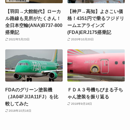
【羽田→大館能代】ローカ
【神戸→高知】よさこい価
ル路線も見所がたくさん！
格！4351円で乗るフジドリ
全日本空輸(ANA)B737-800
ームエアラインズ
搭乗記
(FDA)ERJ175搭乗記
2022年5月23日
2020年10月20日
FDAのグリーン塗装機
ＦＤＡ３号機ちびまる子ち
（JA04FJ/JA11FJ）を比
ゃん塗装を振り返る
較してみた
2018年9月18日
2018年10月16日