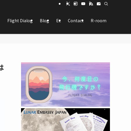
Flight Dialog
Blog
Ec
Contact
R-room
は