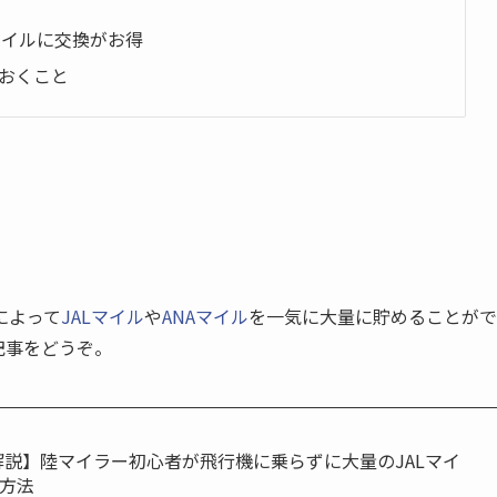
マイルに交換がお得
ておくこと
によって
JALマイル
や
ANAマイル
を一気に大量に貯めることがで
記事をどうぞ。
全解説】陸マイラー初心者が飛行機に乗らずに大量のJALマイ
方法