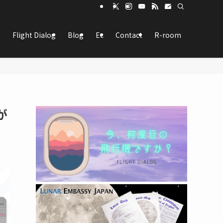
Flight Dialog
Blog
Ec
Contact
R-room
が