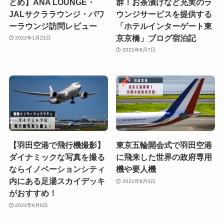
とめ】ANA LOUNGE・
群！お茶漬けなど充実のラ
JALサクララウンジ・パワ
ウンジサービスを提供する
ーラウンジ訪問レビュー
「ホテルインターゲート東
京京橋」ブログ宿泊記
2022年1月21日
2021年8月7日
【羽田空港で飛行機撮影】
東京五輪開会式で羽田空港
ダイナミックな写真を撮る
に飛来した世界の政府専用
ならイノベーションシティ
機や要人機
内にある足湯スカイデッキ
2021年8月3日
がおすすめ！
2021年8月6日