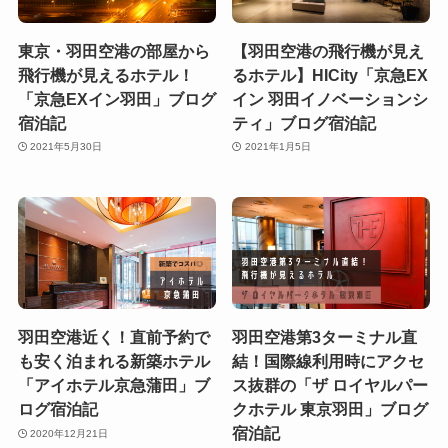
東京・羽田空港の部屋から
【羽田空港の飛行機が見え
飛行機が見えるホテル！
るホテル】HICity「京急EX
「京急EXイン羽田」ブログ
イン 羽田イノベーションシ
宿泊記
ティ」ブログ宿泊記
2021年5月30日
2021年1月5日
羽田空港近く！直前予約で
羽田空港第3ターミナル直
も安く泊まれる新築ホテル
結！国際線利用時にアクセ
「アイホテル京急蒲田」ブ
ス抜群の「ザ ロイヤルパー
ログ宿泊記
クホテル 東京羽田」ブログ
宿泊記
2020年12月21日