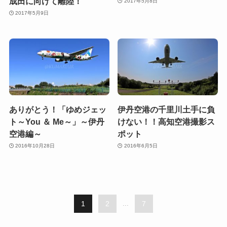
成田に向けて離陸！
2017年5月8日
2017年5月9日
ありがとう！「ゆめジェッ
伊丹空港の千里川土手に負
ト～You ＆ Me～」～伊丹
けない！！高知空港撮影ス
空港編～
ポット
2016年10月28日
2016年6月5日
1
2
...
7