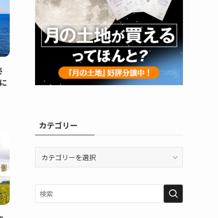
壱
に
カテゴリー
カ
テ
ゴ
リ
ー