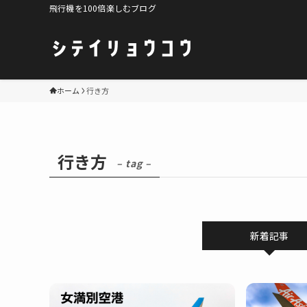
飛行機を100倍楽しむブログ
ホーム
行き方
行き方
– tag –
新着記事