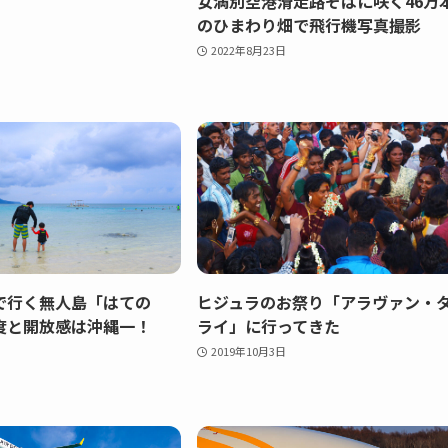
女満別空港滑走路そばに咲く46万
のひまわり畑で飛行機写真撮影
2022年8月23日
で行く無人島「はての
ヒジュラのお祭り「アラヴァン・
度と開放感は沖縄一！
ライ」に行ってきた
2019年10月3日