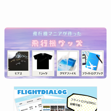
ゴ
リ
ー