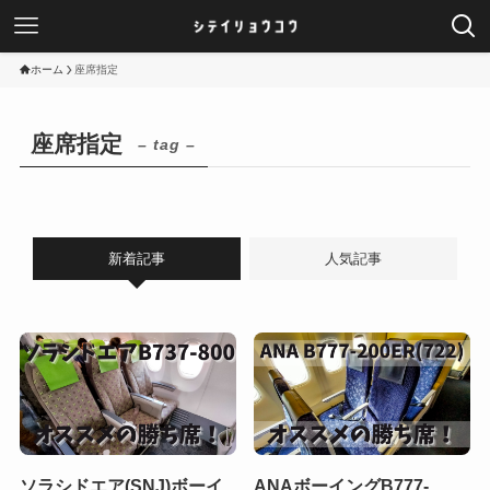
ホーム
座席指定
座席指定
– tag –
新着記事
人気記事
ソラシドエア(SNJ)ボーイ
ANAボーイングB777-