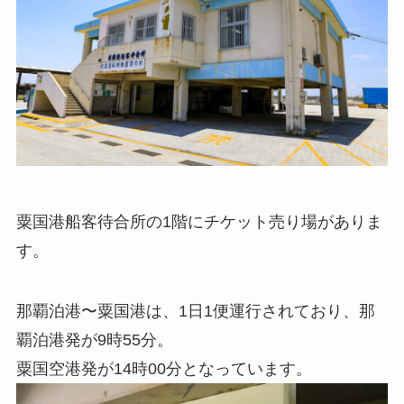
粟国港船客待合所の1階にチケット売り場がありま
す。
那覇泊港〜粟国港は、1日1便運行されており、那
覇泊港発が9時55分。
粟国空港発が14時00分となっています。