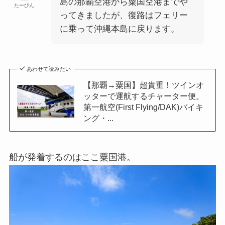
島の那覇空港から粟国空港までや
たーびん
ってきましたが、復路はフェリー
に乗って沖縄本島に戻ります。
あわせて読みたい
【那覇→粟国】超貴重！ツインオ
ッターで運航するチャーター便。
第一航空(First Flying/DAK)バイキ
ング・...
船が発着するのはここ粟国港。