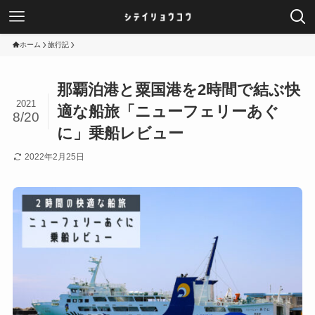
ホーム
旅行記
那覇泊港と粟国港を2時間で結ぶ快
2021
適な船旅「ニューフェリーあぐ
8/20
に」乗船レビュー
2022年2月25日