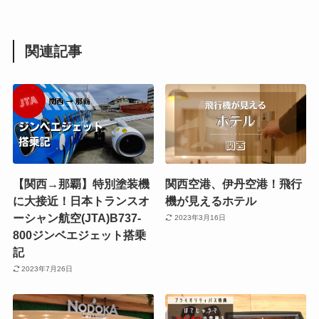
関連記事
【関西→那覇】特別塗装機
関西空港、伊丹空港！飛行
に大接近！日本トランスオ
機が見えるホテル
ーシャン航空(JTA)B737-
2023年3月16日
800ジンベエジェット搭乗
記
2023年7月26日