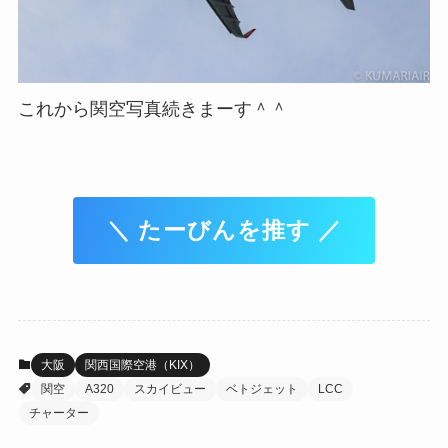
これから関空写真続きまーす＾＾
＼ たーびんを推す ／
大阪
関西国際空港（KIX）
関空
A320
スカイビュー
ベトジェット
LCC
チャーター