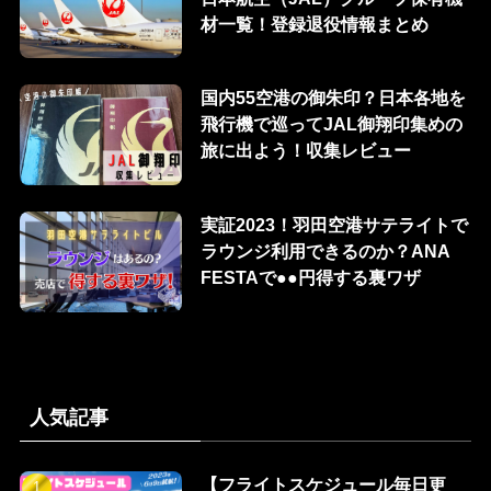
材一覧！登録退役情報まとめ
国内55空港の御朱印？日本各地を
飛行機で巡ってJAL御翔印集めの
旅に出よう！収集レビュー
実証2023！羽田空港サテライトで
ラウンジ利用できるのか？ANA
FESTAで●●円得する裏ワザ
人気記事
【フライトスケジュール毎日更