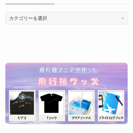
カ
テ
ゴ
リ
ー