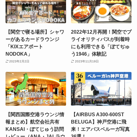
【関空で寝る場所】シャワ
2022年12月再開！関空でプ
ーがあるカードラウンジ
ライオリティパスが到着時
「KIXエアポート
にも利用できる「ぼてぢゅ
NODOKA」
う1946」体験記
2023年2月2日
2023年11月19日
【関西国際空港ラウンジ情
【AIRBUS A300-600ST
報まとめ】航空会社共有
BELUGA】神戸空港に飛
KANSAI・ぼてじゅう訪問
来！エアバスベルーガ写真
レビュー（ANA・JALラウ
36選！