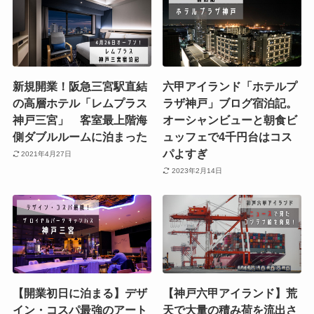
新規開業！阪急三宮駅直結
六甲アイランド「ホテルプ
の高層ホテル「レムプラス
ラザ神戸」ブログ宿泊記。
神戸三宮」 客室最上階海
オーシャンビューと朝食ビ
側ダブルルームに泊まった
ュッフェで4千円台はコス
パよすぎ
2021年4月27日
2023年2月14日
【開業初日に泊まる】デザ
【神戸六甲アイランド】荒
イン・コスパ最強のアート
天で大量の積み荷を流出さ