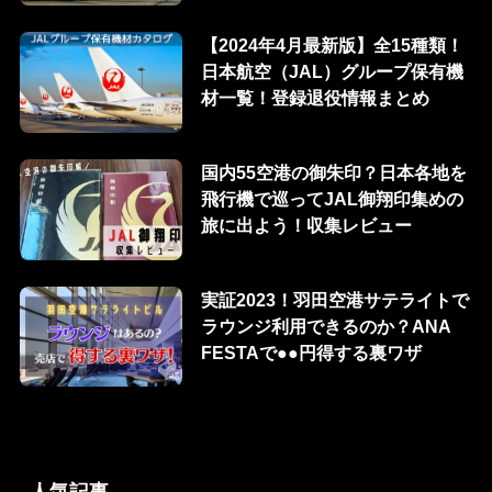
【2024年4月最新版】全15種類！
日本航空（JAL）グループ保有機
材一覧！登録退役情報まとめ
国内55空港の御朱印？日本各地を
飛行機で巡ってJAL御翔印集めの
旅に出よう！収集レビュー
実証2023！羽田空港サテライトで
ラウンジ利用できるのか？ANA
FESTAで●●円得する裏ワザ
人気記事