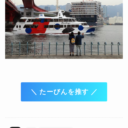
＼ たーびんを推す ／