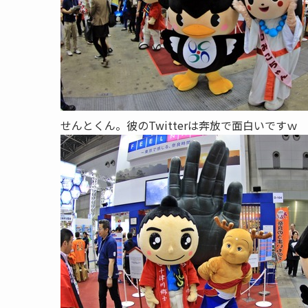
せんとくん。彼のTwitterは奔放で面白いですｗ