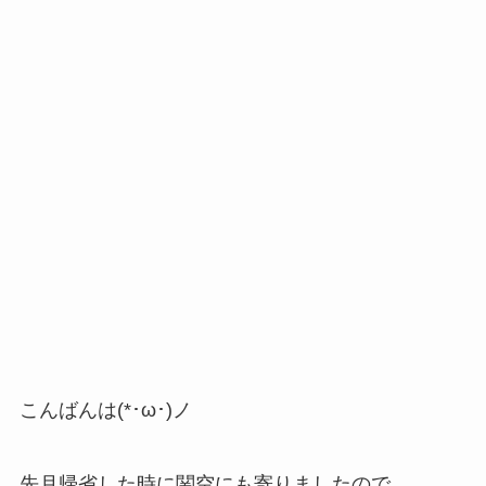
こんばんは(*･ω･)ノ
先月帰省した時に関空にも寄りましたので