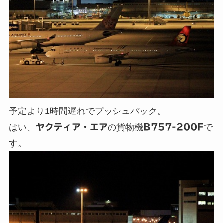
予定より1時間遅れでプッシュバック。
はい、
ヤクティア・エア
の貨物機
B757-200F
で
す。