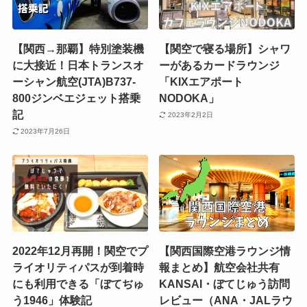
【関西→那覇】特別塗装機
【関空で寝る場所】シャワ
に大接近！日本トランスオ
ーがあるカードラウンジ
ーシャン航空(JTA)B737-
「KIXエアポート
800ジンベエジェット搭乗
NODOKA」
記
2023年2月2日
2023年7月26日
2022年12月再開！関空でプ
【関西国際空港ラウンジ情
ライオリティパスが到着時
報まとめ】航空会社共有
にも利用できる「ぼてぢゅ
KANSAI・ぼてじゅう訪問
う1946」体験記
レビュー（ANA・JALラウ