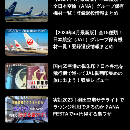
全日本空輸（ANA）グループ保有
機材一覧！登録退役情報まとめ
【2024年4月最新版】全15種類！
日本航空（JAL）グループ保有機
材一覧！登録退役情報まとめ
国内55空港の御朱印？日本各地を
飛行機で巡ってJAL御翔印集めの
旅に出よう！収集レビュー
実証2023！羽田空港サテライトで
ラウンジ利用できるのか？ANA
FESTAで●●円得する裏ワザ