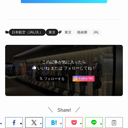
日本航空（JAL/JL）
東京
東京
格納庫
JAL
この記事が気に入ったら
いいね または フォローしてね！
Follow Me
Share!