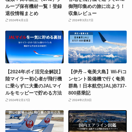
ループ保有機材一覧！登録
御翔印集めの旅に出よう！
退役情報まとめ
収集レビュー
2024年4月1日
2024年3月17日
【2024年ポイ活完全解説】
【伊丹→奄美大島】Wi-Fiコ
陸マイラー初心者が飛行機
ンセント装備機で行く奄美
に乗らずに大量のJALマイ
群島！日本航空(JAL)B737-
ルをモッピーで貯める方法
800搭乗記
2024年2月17日
2024年2月3日