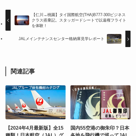
【仁川→桃園】タイ国際航空(THA)B777-300ビジネス
クラス搭乗記。スタッガードシートで以遠権フライト
を体験！
JALメインテナンスセンター格納庫見学レポート
関連記事
【2024年4月最新版】全15
国内55空港の御朱印？日本
種類！日本航空（JAL）グ
各地を飛行機で巡ってJAL