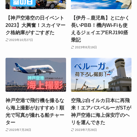
【神戸空港空の日イベント
【伊丹→鹿児島】とにかく
2023】大興奮！スカイマー
長いPBB！機内Wi-Fiも使
ク格納庫がすごすぎた
えるジェイエアERJ190搭
乗記
2023年10月27日
2023年8月19日
神戸空港で飛行機を撮るな
空飛ぶ白イルカ日本に再飛
ら海上撮影がおすすめ！順
来！エアバスベルーガSTが
光で写真が撮れる船チャー
神戸空港に海上保安庁のヘ
ター
リを運んできた
2023年7月28日
2023年7月28日