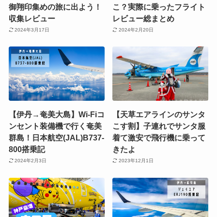
御翔印集めの旅に出よう！
こ？実際に乗ったフライト
収集レビュー
レビュー総まとめ
2024年3月17日
2024年2月20日
【伊丹→奄美大島】Wi-Fiコ
【天草エアラインのサンタ
ンセント装備機で行く奄美
こす割】子連れでサンタ服
群島！日本航空(JAL)B737-
着て激安で飛行機に乗って
800搭乗記
きたよ
2024年2月3日
2023年12月1日