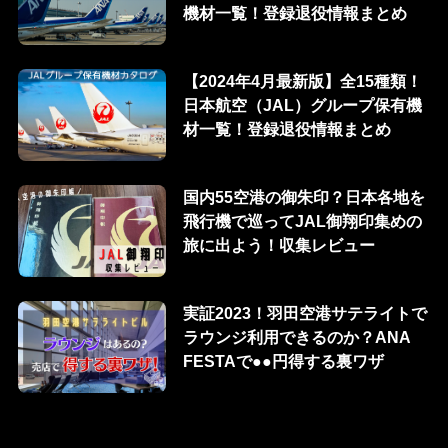
機材一覧！登録退役情報まとめ
【2024年4月最新版】全15種類！
日本航空（JAL）グループ保有機
材一覧！登録退役情報まとめ
国内55空港の御朱印？日本各地を
飛行機で巡ってJAL御翔印集めの
旅に出よう！収集レビュー
実証2023！羽田空港サテライトで
ラウンジ利用できるのか？ANA
FESTAで●●円得する裏ワザ