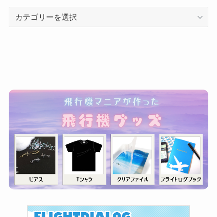
カ
テ
ゴ
リ
ー