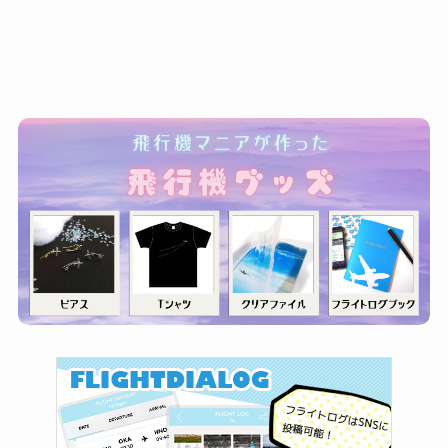
ゴ
リ
ー