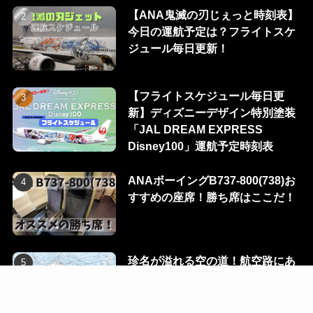
【ANA鬼滅の刃じぇっと時刻表】
今日の運航予定は？フライトスケ
ジュール毎日更新！
【フライトスケジュール毎日更
新】ディズニーデザイン特別塗装
「JAL DREAM EXPRESS
Disney100」運航予定時刻表
ANAボーイングB737-800(738)お
すすめの座席！勝ち席はここだ！
珍名が溢れる空の道！航空路にあ
る100のウェイポイントを一挙に
公開！