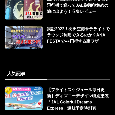
飛行機で巡ってJAL御翔印集めの
旅に出よう！収集レビュー
実証2023！羽田空港サテライトで
ラウンジ利用できるのか？ANA
FESTAで●●円得する裏ワザ
人気記事
【フライトスケジュール毎日更
新】ディズニーデザイン特別塗装
「JAL Colorful Dreams
Express」運航予定時刻表