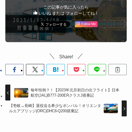
この記事が気に入ったら
いいね または フォローしてね！
Follow Me
Share!
毎年恒例？！【2023年元旦初日の出フライト】日本
航空(JAL)B777-200ERクラスJ搭乗記
【壱岐→長崎】退役迫る希少なボンバル！オリエンタ
ルエアブリッジ(ORC)DHC8-Q200搭乗記