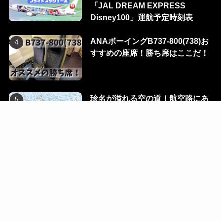
「JAL DREAM EXPRESS
Disney100」運航予定時刻表
ANAボーイングB737-800(738)お
すすめの座席！勝ち席はここだ！
珍名が溢れる空の道！航空路にあ
る100のウェイポイントを一挙に
公開！
Flight Dialog
Blog
Ec
Contact
R-room
©
2023 KUMARIAIR. All Rights Reserved.