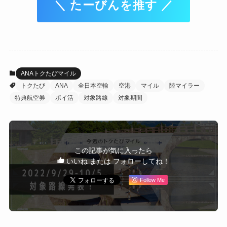
＼ たーびんを推す ／
ANAトクたびマイル
トクたび
ANA
全日本空輸
空港
マイル
陸マイラー
特典航空券
ポイ活
対象路線
対象期間
この記事が気に入ったら
いいね または フォローしてね！
Follow Me