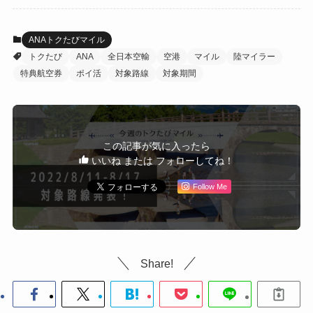
ANAトクたびマイル
トクたび
ANA
全日本空輸
空港
マイル
陸マイラー
特典航空券
ポイ活
対象路線
対象期間
この記事が気に入ったら
いいね または フォローしてね！
Follow Me
Share!